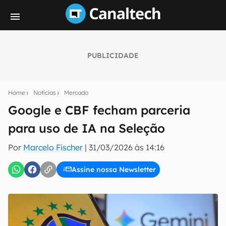
PUBLICIDADE
Seu resumo inteligente do mundo tech!
Assine a newsletter do Canaltech e receba
Home
Notícias
Mercado
notícias e reviews sobre tecnologia em primeira
mão.
Google e CBF fecham parceria
para uso de IA na Seleção
E-mail
Por
Marcelo Fischer
|
31/03/2026 às 14:16
Assine nossa Newsletter
inscreva-se
Confirmo que li, aceito e concordo com os
Termos de
Uso e Política de Privacidade do Canaltech.