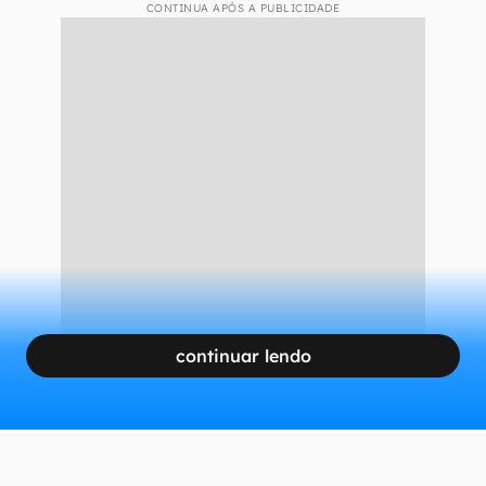
Infraestrutura, o gargalo do
setor elétrico
Segundo o Balanço Energético Nacional 2025,
fontes renováveis respondem por 88,2% da
geração elétrica nacional, o que deixa o Brasil
com mais oferta do que demanda
em certos
momentos.
CONTINUA APÓS A PUBLICIDADE