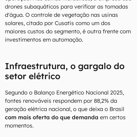
Bolt, um robô que limpa painéis
sem uso de
água
, escolha técnica pensada para regiões
com restrição hídrica. O equipamento tem
câmera termográfica integrada para verificar
automaticamente a eficácia da limpeza.
Drones substituem inspeções em torres de
transmissão, reduzindo risco e tempo de
operação. Nas usinas hidráulicas, a empresa usa
drones subaquáticos para verificar as tomadas
d'água. O controle de vegetação nas usinas
solares, citado por Cusatis como um dos
maiores custos do segmento, é outra frente com
investimentos em automação.