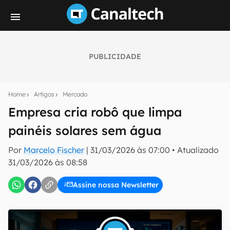
PUBLICIDADE
Seu resumo inteligente do mundo tech!
Assine a newsletter do Canaltech e receba
Home
Artigos
Mercado
notícias e reviews sobre tecnologia em primeira
mão.
Empresa cria robô que limpa
painéis solares sem água
E-mail
Por
Marcelo Fischer
|
31/03/2026 às 07:00
•
Atualizado
31/03/2026 às 08:58
inscreva-se
Assine nossa Newsletter
Confirmo que li, aceito e concordo com os
Termos de
Uso e Política de Privacidade do Canaltech.