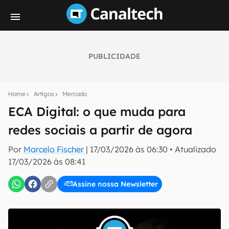
PUBLICIDADE
Seu resumo inteligente do mundo tech!
Assine a newsletter do Canaltech e receba
Home
Artigos
Mercado
notícias e reviews sobre tecnologia em primeira
mão.
ECA Digital: o que muda para
redes sociais a partir de agora
E-mail
Por
Marcelo Fischer
|
17/03/2026 às 06:30
•
Atualizado
17/03/2026 às 08:41
inscreva-se
Assine nossa Newsletter
Confirmo que li, aceito e concordo com os
Termos de
Uso e Política de Privacidade do Canaltech.