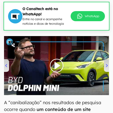
O Canaltech está no
WhatsApp!
WhatsApp
Entre no canal e acompanhe
notícias e dicas de tecnologia
00:00
/
04:07
A “canibalização” nos resultados de pesquisa
ocorre quando
um conteúdo de um site