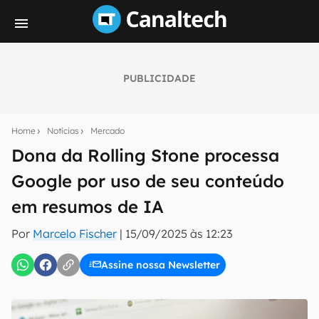
PUBLICIDADE
Seu resumo inteligente do mundo tech!
Assine a newsletter do Canaltech e receba
Home
Notícias
Mercado
notícias e reviews sobre tecnologia em primeira
mão.
Dona da Rolling Stone processa
Google por uso de seu conteúdo
E-mail
em resumos de IA
Por
Marcelo Fischer
|
15/09/2025 às 12:23
inscreva-se
Assine nossa Newsletter
Confirmo que li, aceito e concordo com os
Termos de
Uso e Política de Privacidade do Canaltech.