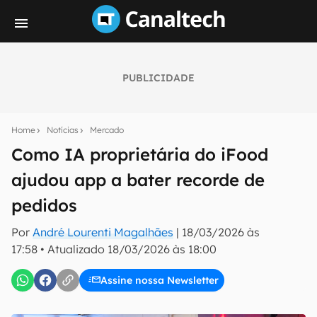
PUBLICIDADE
Seu resumo inteligente do mundo tech!
Assine a newsletter do Canaltech e receba
Home
Notícias
Mercado
notícias e reviews sobre tecnologia em primeira
mão.
Como IA proprietária do iFood
ajudou app a bater recorde de
E-mail
pedidos
Por
André Lourenti Magalhães
|
18/03/2026 às
inscreva-se
17:58
•
Atualizado
18/03/2026 às 18:00
Assine nossa Newsletter
Confirmo que li, aceito e concordo com os
Termos de
Uso e Política de Privacidade do Canaltech.