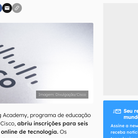
inscreva-se
li, aceito e concordo com os
Termos de Uso e Política de Privacidade do Ca
Divulgação/Cisco
Seu r
g Academy, programa de educação
mundo
Cisco,
abriu inscrições para seis
Assine a new
 online de tecnologia.
Os
receba notíc