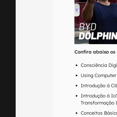
00:00
/
04:07
Confira abaixo os 
Consciência Digi
Using Computer 
Introdução à Ci
Introdução à IoT
Transformação D
Conceitos Bási