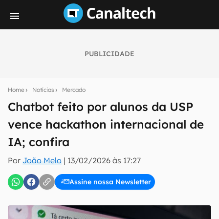
PUBLICIDADE
Seu resumo inteligente do mundo tech!
Assine a newsletter do Canaltech e receba
Home
Notícias
Mercado
notícias e reviews sobre tecnologia em primeira
mão.
Chatbot feito por alunos da USP
vence hackathon internacional de
E-mail
IA; confira
Por
João Melo
|
13/02/2026 às 17:27
inscreva-se
Assine nossa Newsletter
Confirmo que li, aceito e concordo com os
Termos de
Uso e Política de Privacidade do Canaltech.