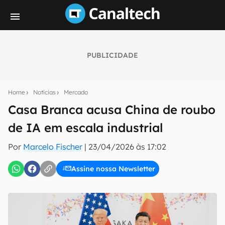
PUBLICIDADE
Seu resumo inteligente do mundo tech!
Assine a newsletter do Canaltech e receba
Home
Notícias
Mercado
notícias e reviews sobre tecnologia em primeira
mão.
Casa Branca acusa China de roubo
de IA em escala industrial
E-mail
Por
Marcelo Fischer
|
23/04/2026 às 17:02
Assine nossa Newsletter
inscreva-se
Confirmo que li, aceito e concordo com os
Termos de
Uso e Política de Privacidade do Canaltech.