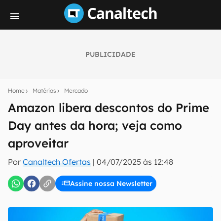
PUBLICIDADE
Seu resumo inteligente do mundo tech!
Assine a newsletter do Canaltech e receba
Home
Matérias
Mercado
notícias e reviews sobre tecnologia em primeira
mão.
Amazon libera descontos do Prime
Day antes da hora; veja como
E-mail
aproveitar
Por
Canaltech Ofertas
|
04/07/2025 às 12:48
inscreva-se
Assine nossa Newsletter
Confirmo que li, aceito e concordo com os
Termos de
Uso e Política de Privacidade do Canaltech.