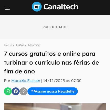
PUBLICIDADE
Seu resumo inteligente do mundo tech!
Assine a newsletter do Canaltech e receba
Home
Listas
Mercado
notícias e reviews sobre tecnologia em primeira
mão.
7 cursos gratuitos e online para
turbinar o currículo nas férias de
E-mail
fim de ano
Por
Marcelo Fischer
|
14/12/2025 às 07:00
inscreva-se
Assine nossa Newsletter
Confirmo que li, aceito e concordo com os
Termos de
Uso e Política de Privacidade do Canaltech.