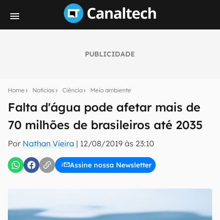
PUBLICIDADE
Seu resumo inteligente do mundo tech!
Assine a newsletter do Canaltech e receba
Home
Notícias
Ciência
Meio ambiente
notícias e reviews sobre tecnologia em primeira
mão.
Falta d'água pode afetar mais de
70 milhões de brasileiros até 2035
E-mail
Por
Nathan Vieira
|
12/08/2019 às 23:10
Assine nossa Newsletter
inscreva-se
Confirmo que li, aceito e concordo com os
Termos de
Uso e Política de Privacidade do Canaltech.