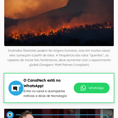
Incêndios florestais podem ter origem humana, mas em muitos casos
eles começam a partir de raios. A frequência dos raios "quentes", os
capazes de iniciar tais fenômenos, deve aumentar com o aquecimento
global (Imagem: Matt Palmer/Unsplash)
O Canaltech está no
WhatsApp!
WhatsApp
Entre no canal e acompanhe
notícias e dicas de tecnologia