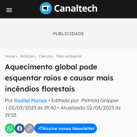
PUBLICIDADE
Seu resumo inteligente do mundo tech!
Assine a newsletter do Canaltech e receba
Home
Notícias
Ciência
Meio ambiente
notícias e reviews sobre tecnologia em primeira
mão.
Aquecimento global pode
esquentar raios e causar mais
E-mail
incêndios florestais
Por
Rodilei Morais
• Editado por
Patricia Gnipper
inscreva-se
|
02/03/2023 às 19:40
•
Atualizado
02/03/2023 às
19:53
Confirmo que li, aceito e concordo com os
Termos de
Uso e Política de Privacidade do Canaltech.
Assine nossa Newsletter