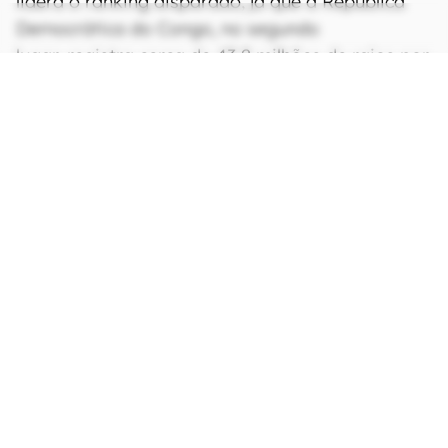
lidera o ranking disparado, já que a República
Democrática do Congo, no segundo
lugar, registra cerca de 43,2 milhões de raios por
ano. Em terceiro lugar estão os Estados Unidos,
com 35 milhões.
Fonte:
Nature Communications
Via:
Phys.org