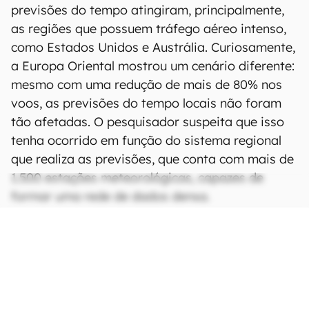
previsões do tempo atingiram, principalmente,
as regiões que possuem tráfego aéreo intenso,
como Estados Unidos e Austrália. Curiosamente,
a Europa Oriental mostrou um cenário diferente:
mesmo com uma redução de mais de 80% nos
voos, as previsões do tempo locais não foram
tão afetadas. O pesquisador suspeita que isso
tenha ocorrido em função do sistema regional
que realiza as previsões, que conta com mais de
1.500 estações meteorológicas, capazes de
formar uma rede de dados densa.
O estudo observa também que, quanto mais
tempo levar para os meteorologistas poderem
finalmente utilizar os dados das aeronaves, mais
impactos ocorrerão nas previsões do tempo
neste ano. Para Cheng, se toda essa incerteza