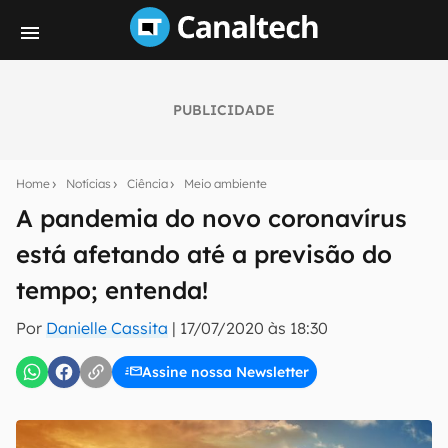
PUBLICIDADE
Seu resumo inteligente do mundo tech!
Assine a newsletter do Canaltech e receba
Home
Notícias
Ciência
Meio ambiente
notícias e reviews sobre tecnologia em primeira
mão.
A pandemia do novo coronavírus
está afetando até a previsão do
E-mail
tempo; entenda!
Por
Danielle Cassita
|
17/07/2020 às 18:30
inscreva-se
Assine nossa Newsletter
Confirmo que li, aceito e concordo com os
Termos de
Uso e Política de Privacidade do Canaltech.