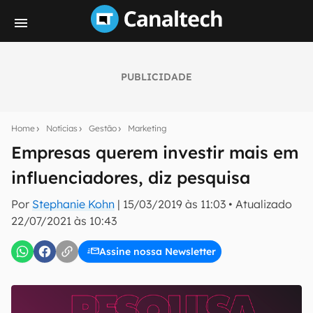
PUBLICIDADE
Seu resumo inteligente do mundo tech!
Assine a newsletter do Canaltech e receba
Home
Notícias
Gestão
Marketing
notícias e reviews sobre tecnologia em primeira
mão.
Empresas querem investir mais em
influenciadores, diz pesquisa
E-mail
Por
Stephanie Kohn
|
15/03/2019 às 11:03
•
Atualizado
22/07/2021 às 10:43
inscreva-se
Assine nossa Newsletter
Confirmo que li, aceito e concordo com os
Termos de
Uso e Política de Privacidade do Canaltech.