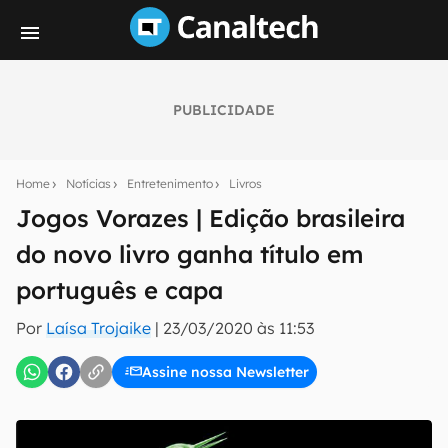
PUBLICIDADE
Seu resumo inteligente do mundo tech!
Assine a newsletter do Canaltech e receba
Home
Notícias
Entretenimento
Livros
notícias e reviews sobre tecnologia em primeira
mão.
Jogos Vorazes | Edição brasileira
do novo livro ganha título em
E-mail
português e capa
Por
Laísa Trojaike
|
23/03/2020 às 11:53
inscreva-se
Assine nossa Newsletter
Confirmo que li, aceito e concordo com os
Termos de
Uso e Política de Privacidade do Canaltech.