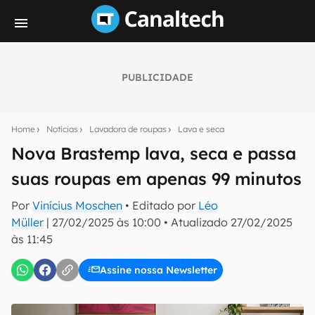
PUBLICIDADE
Seu resumo inteligente do mundo tech!
Assine a newsletter do Canaltech e receba
Home
Notícias
Lavadora de roupas
Lava e seca
notícias e reviews sobre tecnologia em primeira
mão.
Nova Brastemp lava, seca e passa
suas roupas em apenas 99 minutos
E-mail
Por
Vinícius Moschen
• Editado por
Léo
Müller
|
27/02/2025 às 10:00
•
Atualizado
27/02/2025
às 11:45
inscreva-se
Assine nossa Newsletter
Confirmo que li, aceito e concordo com os
Termos de
Uso e Política de Privacidade do Canaltech.