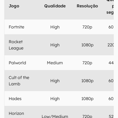
Jogo
Qualidade
Resolução
po
segu
Fortnite
High
720p
60 F
Rocket
High
1080p
220 
League
Palworld
Medium
720p
44 F
Cult of the
High
1080p
60 F
Lamb
Hades
High
1080p
60 F
Horizon
Low/Medium
720p
52 F