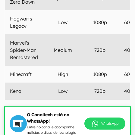
Zero Dawn
Hogwarts
Low
1080p
60 F
Legacy
Marvel's
Spider-Man
Medium
720p
40 F
Remastered
Minecraft
High
1080p
60 F
Kena
Low
720p
40 F
O Canaltech está no
WhatsApp!
WhatsApp
Entre no canal e acompanhe
notícias e dicas de tecnologia