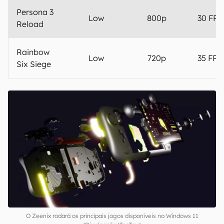
Persona 3
Low
800p
30 FPS
Reload
Rainbow
Low
720p
35 FPS
Six Siege
O Zeenix rodará os principais jogos disponíveis no Windows 11