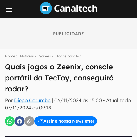
PUBLICIDADE
Seu resumo inteligente do mundo tech!
Assine a newsletter do Canaltech e receba
Home
Notícias
Games
Jogos para PC
notícias e reviews sobre tecnologia em primeira
mão.
Quais jogos o Zeenix, console
portátil da TecToy, conseguirá
E-mail
rodar?
Por
Diego Corumba
|
06/11/2024 às 15:00
•
Atualizado
inscreva-se
07/11/2024 às 09:18
Assine nossa Newsletter
Confirmo que li, aceito e concordo com os
Termos de
Uso e Política de Privacidade do Canaltech.