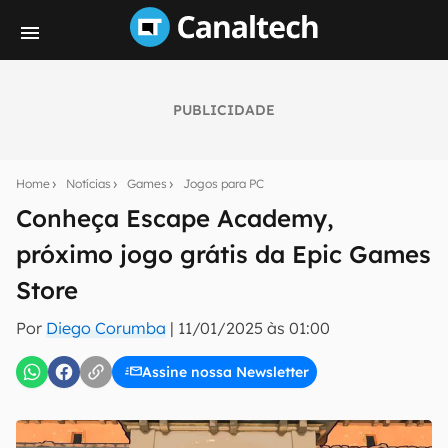
PUBLICIDADE
Seu resumo inteligente do mundo tech!
Assine a newsletter do Canaltech e receba
Home
Notícias
Games
Jogos para PC
notícias e reviews sobre tecnologia em primeira
mão.
Conheça Escape Academy,
próximo jogo grátis da Epic Games
E-mail
Store
Por
Diego Corumba
|
11/01/2025 às 01:00
inscreva-se
Assine nossa Newsletter
Confirmo que li, aceito e concordo com os
Termos de
Uso e Política de Privacidade do Canaltech.