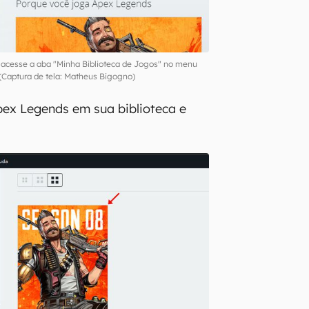
 acesse a aba "Minha Biblioteca de Jogos" no menu
(Captura de tela: Matheus Bigogno)
Apex Legends em sua biblioteca e