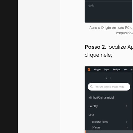
Abra o Origin em seu PC e
esquerdo 
Passo 2
: localize 
clique nele;