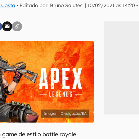
 Costa
• Editado por
Bruno Salutes
|
10/02/2021 às 14:20
inscreva-se
li, aceito e concordo com os
Termos de Uso e Política de Privacidade do Ca
Divulgação/EA
game de estilo battle royale