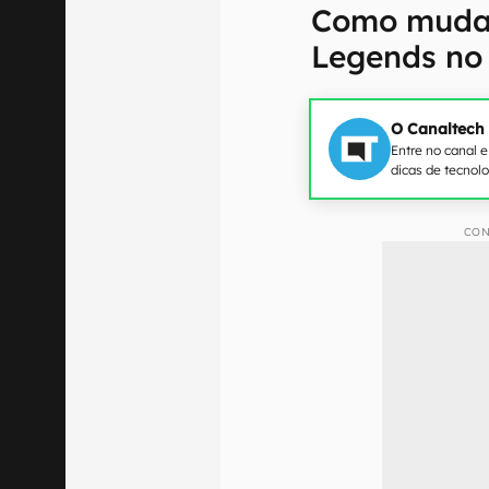
Como mudar
Legends no 
O Canaltech
Entre no canal 
dicas de tecnol
CON