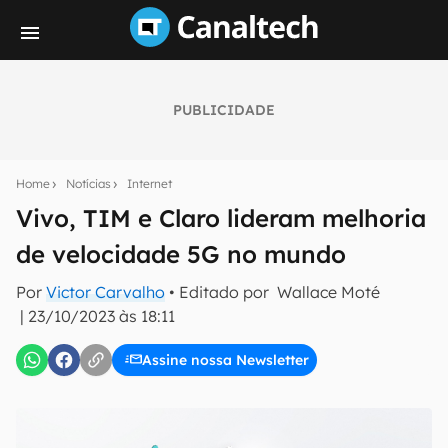
PUBLICIDADE
Seu resumo inteligente do mundo tech!
Assine a newsletter do Canaltech e receba
Home
Notícias
Internet
notícias e reviews sobre tecnologia em primeira
mão.
Vivo, TIM e Claro lideram melhoria
de velocidade 5G no mundo
E-mail
Por
Victor Carvalho
• Editado por
Wallace Moté
|
23/10/2023 às 18:11
inscreva-se
Assine nossa Newsletter
Confirmo que li, aceito e concordo com os
Termos de
Uso e Política de Privacidade do Canaltech.