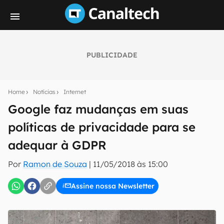
PUBLICIDADE
Seu resumo inteligente do mundo tech!
Assine a newsletter do Canaltech e receba
Home
Notícias
Internet
notícias e reviews sobre tecnologia em primeira
mão.
Google faz mudanças em suas
políticas de privacidade para se
E-mail
adequar à GDPR
Por
Ramon de Souza
|
11/05/2018 às 15:00
inscreva-se
Assine nossa Newsletter
Confirmo que li, aceito e concordo com os
Termos de
Uso e Política de Privacidade do Canaltech.