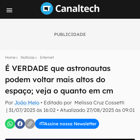
PUBLICIDADE
Seu resumo inteligente do mundo tech!
Assine a newsletter do Canaltech e receba
Home
Notícias
Internet
notícias e reviews sobre tecnologia em primeira
mão.
É VERDADE que astronautas
podem voltar mais altos do
E-mail
espaço; veja o quanto em cm
Por
João Melo
• Editado por
Melissa Cruz Cossetti
inscreva-se
|
31/07/2025 às 16:02
•
Atualizado
27/08/2025 às 09:01
Assine nossa Newsletter
Confirmo que li, aceito e concordo com os
Termos de
Uso e Política de Privacidade do Canaltech.