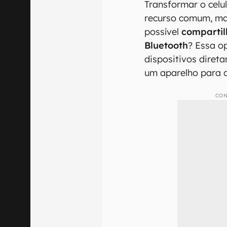
Transformar o celu
recurso comum, ma
possível
compartil
Bluetooth
? Essa o
dispositivos diret
um aparelho para o
CON