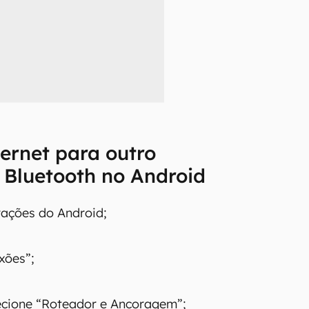
ternet para outro
o Bluetooth no Android
rações do Android;
xões”;
ecione “Roteador e Ancoragem”;