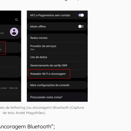
es de tethering (ou ancoragem) Bluetooth (Captura
de tela: André Magalhães)
Ancoragem Bluetooth”;