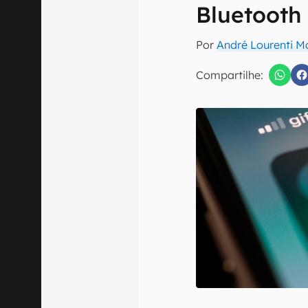
E-mail
Bluetooth 
Por
André Lourenti 
Compartilhe:
Confirmo que 