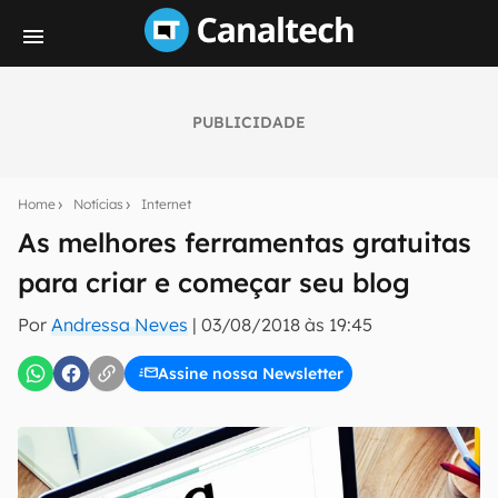
PUBLICIDADE
Seu resumo inteligente do mundo tech!
Assine a newsletter do Canaltech e receba
Home
Notícias
Internet
notícias e reviews sobre tecnologia em primeira
mão.
As melhores ferramentas gratuitas
para criar e começar seu blog
E-mail
Por
Andressa Neves
|
03/08/2018 às 19:45
Assine nossa Newsletter
inscreva-se
Confirmo que li, aceito e concordo com os
Termos de
Uso e Política de Privacidade do Canaltech.