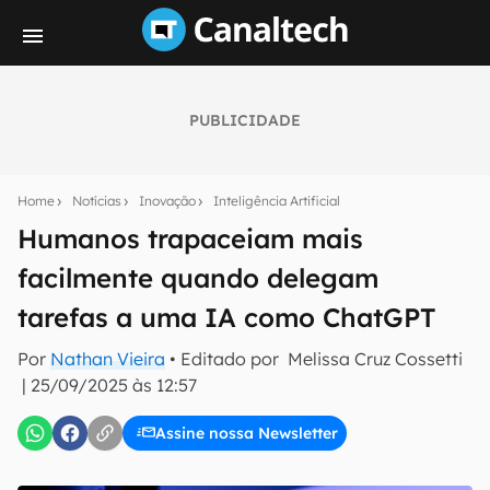
PUBLICIDADE
Seu resumo inteligente do mundo tech!
Assine a newsletter do Canaltech e receba
Home
Notícias
Inovação
Inteligência Artificial
notícias e reviews sobre tecnologia em primeira
mão.
Humanos trapaceiam mais
facilmente quando delegam
E-mail
tarefas a uma IA como ChatGPT
Por
Nathan Vieira
• Editado por
Melissa Cruz Cossetti
inscreva-se
|
25/09/2025 às 12:57
Assine nossa Newsletter
Confirmo que li, aceito e concordo com os
Termos de
Uso e Política de Privacidade do Canaltech.