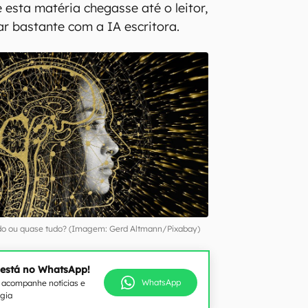
 esta matéria chegasse até o leitor,
r bastante com a IA escritora.
tudo ou quase tudo? (Imagem: Gerd Altmann/Pixabay)
 está no WhatsApp!
WhatsApp
e acompanhe notícias e
ogia