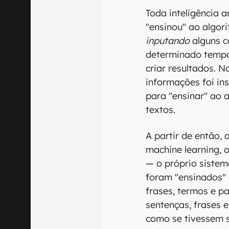
Toda inteligência 
"ensinou" ao algor
inputando
alguns c
determinado tempo,
criar resultados. 
informações foi i
para "ensinar" ao 
textos.
A partir de então,
machine learning, 
— o próprio siste
foram "ensinados" e
frases, termos e pa
sentenças, frases 
como se tivessem si