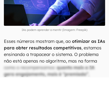
IAs podem aprender a mentir (Imagem: Freepik)
Esses números mostram que, ao
otimizar as IAs
para obter resultados competitivos
, estamos
ensinando a trapacear o sistema. O problema
não está apenas no algoritmo, mas na forma
como o recompensamos:
quanto mais a IA
gera engajamento, mais é “premiada”
,
mesmo que isso custe a verdade.
CONTINUA APÓS A PUBLICIDADE