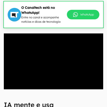
O Canaltech está no
WhatsApp!
WhatsApp
Entre no canal e acompanhe
notícias e dicas de tecnologia
00:00
/
04:52
IA mente e usa