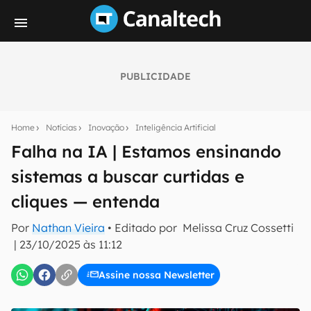
PUBLICIDADE
Seu resumo inteligente do mundo tech!
Assine a newsletter do Canaltech e receba
Home
Notícias
Inovação
Inteligência Artificial
notícias e reviews sobre tecnologia em primeira
mão.
Falha na IA | Estamos ensinando
sistemas a buscar curtidas e
E-mail
cliques — entenda
Por
Nathan Vieira
• Editado por
Melissa Cruz Cossetti
inscreva-se
|
23/10/2025 às 11:12
Assine nossa Newsletter
Confirmo que li, aceito e concordo com os
Termos de
Uso e Política de Privacidade do Canaltech.