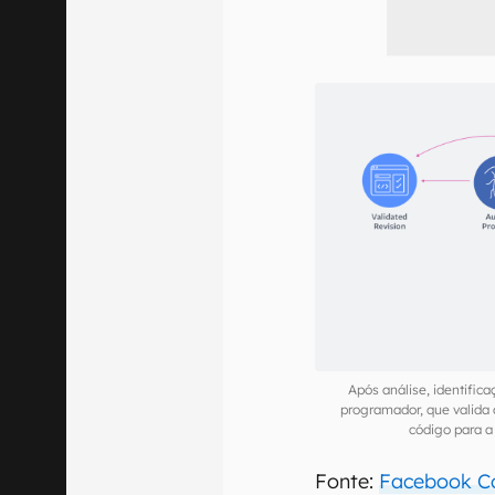
Após análise, identifica
programador, que valida 
código para 
Fonte:
Facebook C