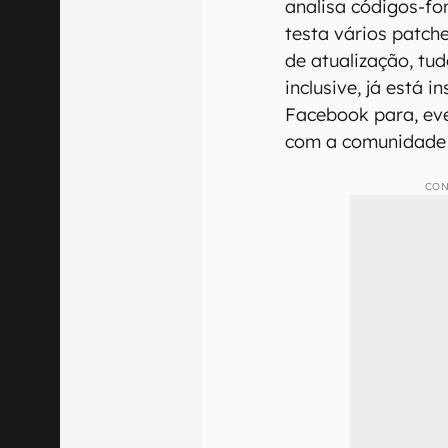
analisa códigos-fo
testa vários patch
de atualização, tu
inclusive, já está 
Facebook para, ev
com a comunidade 
CON