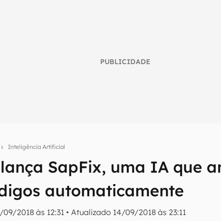
PUBLICIDADE
o
Inteligência Artificial
lança SapFix, uma IA que an
umo inteligente do mundo tech!
ódigos automaticamente
tter do Canaltech e receba notícias e reviews sobre tecnologia 
/09/2018 às 12:31
•
Atualizado
14/09/2018 às 23:11