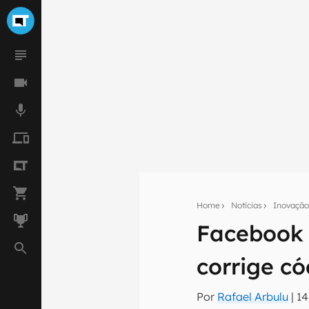
Home
Notícias
Inovaçã
Facebook 
Seu res
corrige c
Assine a newsle
mão.
Por
Rafael Arbulu
|
14