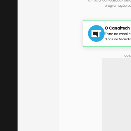
artificial do Facebook au
programação por
O Canaltech
Entre no canal 
dicas de tecnol
CON