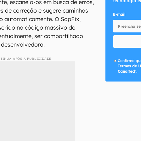
tecnologia e
nte, escaneia-os em busca de erros,
es de correção e sugere caminhos
E-mail
do automaticamente. O SapFix,
inserido no código massivo do
entualmente, ser compartilhado
desenvolvedora.
TINUA APÓS A PUBLICIDADE
Confirmo que
Termos de U
Canaltech.