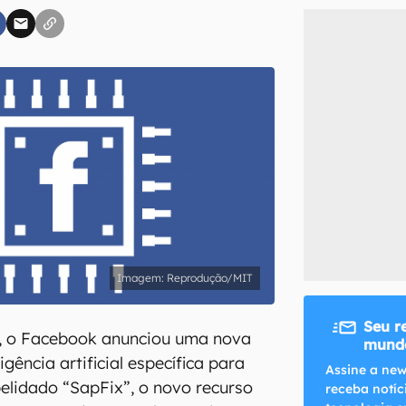
inscreva-se
li, aceito e concordo com os
Termos de Uso e Política de Privacidade do Ca
Reprodução/MIT
Seu r
, o Facebook anunciou uma nova
mundo
igência artificial específica para
Assine a new
lidado “SapFix”, o novo recurso
receba notíc