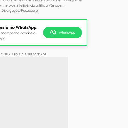
tomaticamente analisa e corrige bugs em códigos de
 meio de inteligência artificial (Imagem:
Divulgação/Facebook)
 está no WhatsApp!
WhatsApp
e acompanhe notícias e
ogia
TINUA APÓS A PUBLICIDADE