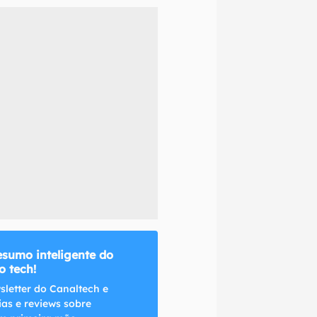
naltech.
esumo inteligente do
 tech!
sletter do Canaltech e
ias e reviews sobre