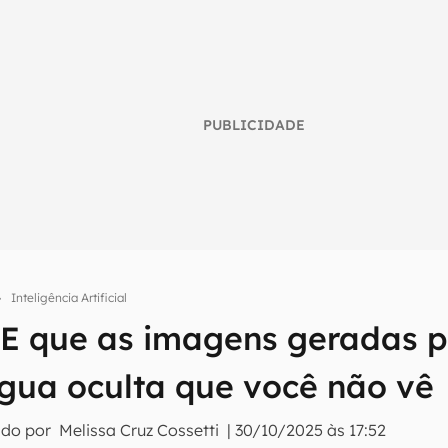
PUBLICIDADE
Inteligência Artificial
 que as imagens geradas p
umo inteligente do mundo tech!
gua oculta que você não vê
tter do Canaltech e receba notícias e reviews sobre tecnologia 
ado por
Melissa Cruz Cossetti
|
30/10/2025 às 17:52