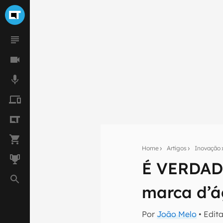
Home
Artigos
Inovação
É VERDADE
Seu res
marca d’á
Assine a newsle
mão.
Por
João Melo
• Edit