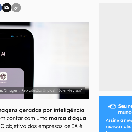
inscreva-se
li, aceito e concordo com os
Termos de Uso e Política de Privacidade do Ca
(Imagem: Reprodução/Unplash/Solen-feyissa)
Seu r
agens geradas por inteligência
mundo
m contar com uma
marca d’água
Assine a new
 O objetivo das empresas de IA é
receba notíc