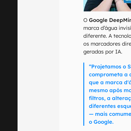
00:00
/
04:52
O
Google DeepMi
marca d’água invis
diferente. A tecno
os marcadores dir
geradas por IA.
“Projetamos o 
comprometa a 
que a marca d'
mesmo após mod
filtros, a alte
diferentes esq
— mais comumen
o Google.