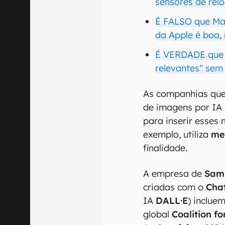
sensores de rel
É FALSO que Ma
da Apple é boa, 
É VERDADE que o
relevantes" sem
As companhias que
de imagens por IA 
para inserir esses
exemplo, utiliza
me
finalidade.
A empresa de
Sam
criadas com o
Cha
IA
DALL·E
) inclue
global
Coalition f