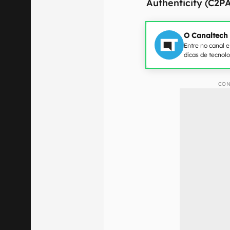
Authenticity (C2P
O Canaltech
Entre no canal 
dicas de tecnol
CON