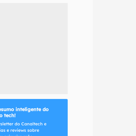
naltech.
esumo inteligente do
 tech!
sletter do Canaltech e
ias e reviews sobre