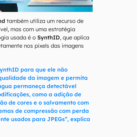
nd
também utiliza um recurso de
ível, mas com uma estratégia
logia usada é o
SynthID
, que aplica
etamente nos pixels das imagens
SynthID para que ele não
qualidade da imagem e permita
água permaneça detectável
ificações, como a adição de
ração de cores e o salvamento com
uemas de compressão com perda
te usados para JPEGs”, explica