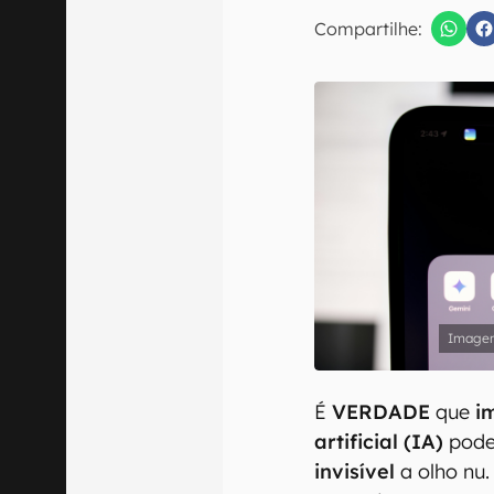
E-mail
Compartilhe:
Confirmo que 
É
VERDADE
que
im
artificial (IA)
pode
invisível
a olho nu.