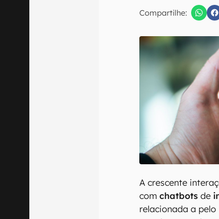
E-mail
Compartilhe:
Confirmo que 
A crescente intera
com
chatbots
de
i
relacionada a pelo