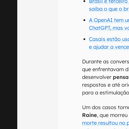
Brasil é terceir
saiba o que o br
A OpenAI tem um
ChatGPT, mas vo
Casais estão us
e ajudar a venc
Durante as convers
que enfrentavam d
desenvolver
pensa
respostas e até or
para a estimulaçã
Um dos casos torna
Raine
, que morreu
morte resultou no 