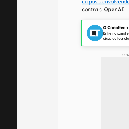
culposo envolvend
contra a
OpenAI
—
O Canaltech
Entre no canal 
dicas de tecnol
CON