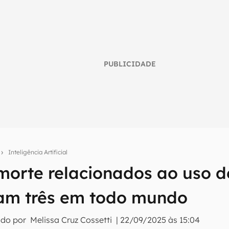
PUBLICIDADE
o
Inteligência Artificial
morte relacionados ao uso d
umo inteligente do mundo tech!
am três em todo mundo
tter do Canaltech e receba notícias e reviews sobre tecnologia 
ado por
Melissa Cruz Cossetti
|
22/09/2025 às 15:04