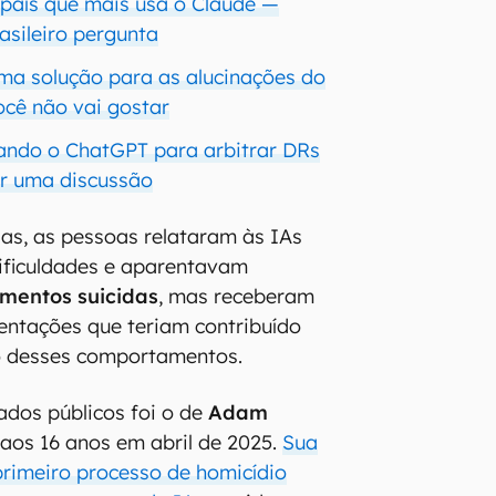
o país que mais usa o Claude —
asileiro pergunta
a solução para as alucinações do
cê não vai gostar
ando o ChatGPT para arbitrar DRs
er uma discussão
as, as pessoas relataram às IAs
ificuldades e aparentavam
mentos
suicidas
, mas receberam
ientações que teriam contribuído
o desses comportamentos.
dos públicos foi o de
Adam
 aos 16 anos em abril de 2025.
Sua
primeiro processo de homicídio