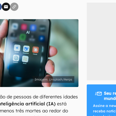
inscreva-se
li, aceito e concordo com os
Termos de Uso e Política de Privacidade do Ca
Unsplash/Aerps
Seu r
ção de pessoas de diferentes idades
mundo
nteligência artificial (IA)
está
Assine a new
 menos três mortes ao redor do
receba notíc