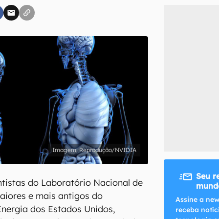
inscreva-se
li, aceito e concordo com os
Termos de Uso e Política de Privacidade do Ca
Reprodução/NVIDIA
Seu r
tistas do Laboratório Nacional de
mundo
aiores e mais antigos do
Assine a new
nergia dos Estados Unidos,
receba notíc