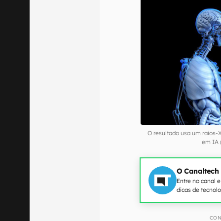
O resultado usa um raios-
em IA
O Canaltech
Entre no canal 
dicas de tecnol
CON