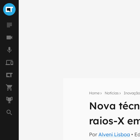
Home
Notícias
Inovaçã
Nova técn
Seu res
raios-X e
Assine a newsle
mão.
Por
Alveni Lisboa
• E