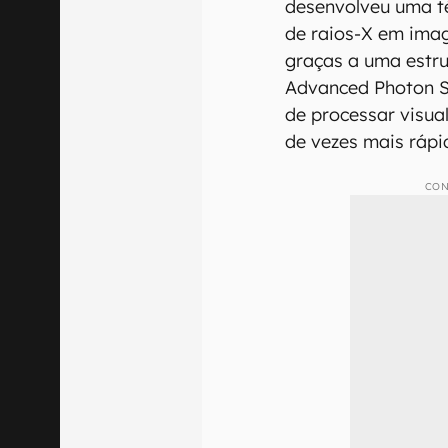
desenvolveu uma t
de raios-X em imag
graças a uma estr
Advanced Photon S
de processar visua
de vezes mais rápi
CON