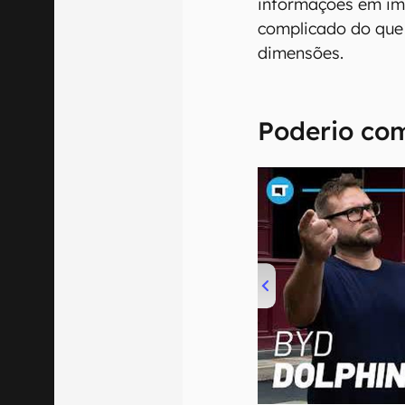
informações em im
complicado do que
dimensões.
Poderio co
00:00
/
04:07