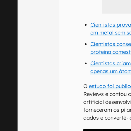
Cientistas prov
em metal sem sa
Cientistas cons
proteína comest
Cientistas cria
apenas um átom
O
estudo foi publi
Reviews e contou 
artificial desenvo
forneceram os pila
dados e convertê-l