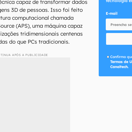
tecnologia e
écnica capaz de transformar dados
ens 3D de pessoas. Isso foi feito
E-mail
utura computacional chamada
ource (APS), uma máquina capaz
lizações tridimensionais centenas
das do que PCs tradicionais.
TINUA APÓS A PUBLICIDADE
Confirmo que
Termos de U
Canaltech.