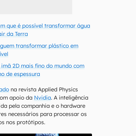
am que é possível transformar água
ir da Terra
eguem transformar plástico em
ível
m imã 2D mais fino do mundo com
o de espessura
cado
na revista Applied Physics
com apoio da
Nvidia
. A inteligência
lvida pela companhia e o hardware
res necessários para processar os
os nos protótipos.