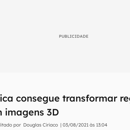
PUBLICIDADE
o
ica consegue transformar re
umo inteligente do mundo tech!
m imagens 3D
tter do Canaltech e receba notícias e reviews sobre tecnologia 
ditado por
Douglas Ciriaco
|
03/08/2021 às 13:04