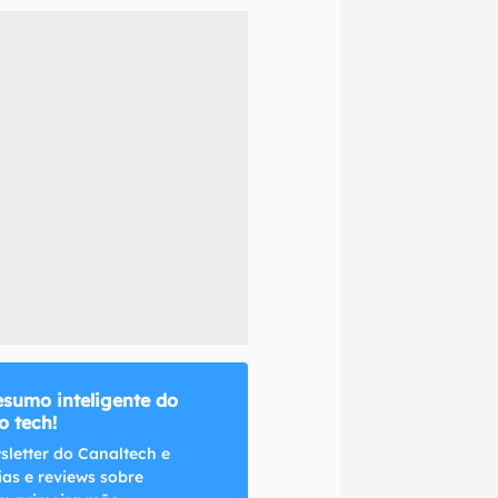
naltech.
esumo inteligente do
 tech!
sletter do Canaltech e
ias e reviews sobre