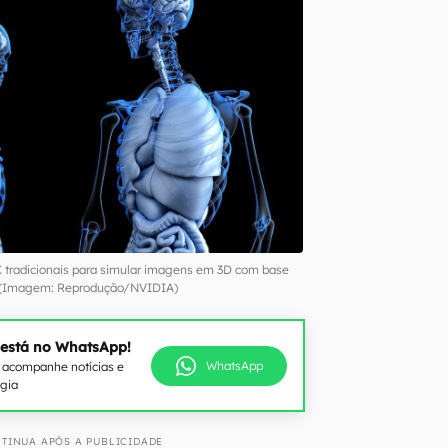
X tradicionais para simular imagens em 3D com base
 (Imagem: Reprodução/NVIDIA)
 está no WhatsApp!
WhatsApp
e acompanhe notícias e
ogia
TINUA APÓS A PUBLICIDADE