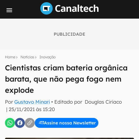
PUBLICIDADE
Seu resumo inteligente do mundo tech!
Assine a newsletter do Canaltech e receba
Home
Notícias
Inovação
notícias e reviews sobre tecnologia em primeira
mão.
Cientistas criam bateria orgânica
barata, que não pega fogo nem
E-mail
explode
Por
Gustavo Minari
• Editado por
Douglas Ciriaco
inscreva-se
|
25/11/2021 às 15:20
Assine nossa Newsletter
Confirmo que li, aceito e concordo com os
Termos de
Uso e Política de Privacidade do Canaltech.