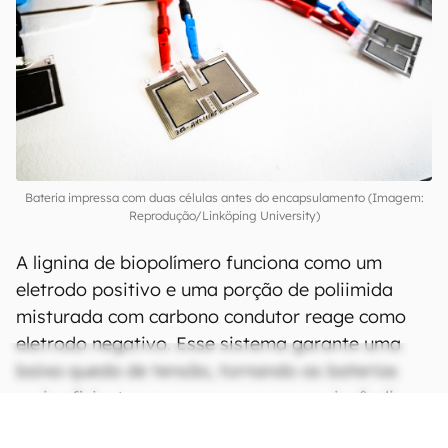
Bateria impressa com duas células antes do encapsulamento (Imagem:
Reprodução/Linköping University)
A lignina de biopolímero funciona como um
eletrodo positivo e uma porção de poliimida
misturada com carbono condutor reage como
eletrodo negativo. Esse sistema garante uma
baixa queda de tensão, tornando as baterias
mais eficientes e menos propensas a incêndios
ou explosões.