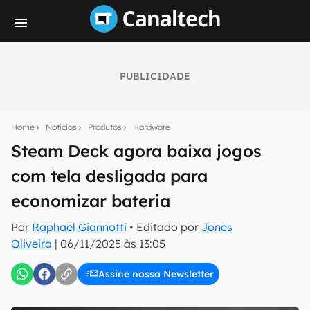
PUBLICIDADE
Seu resumo inteligente do mundo tech!
Assine a newsletter do Canaltech e receba
Home
Notícias
Produtos
Hardware
notícias e reviews sobre tecnologia em primeira
mão.
Steam Deck agora baixa jogos
com tela desligada para
E-mail
economizar bateria
Por
Raphael Giannotti
• Editado por
Jones
inscreva-se
Oliveira
|
06/11/2025 às 13:05
Assine nossa Newsletter
Confirmo que li, aceito e concordo com os
Termos de
Uso e Política de Privacidade do Canaltech.