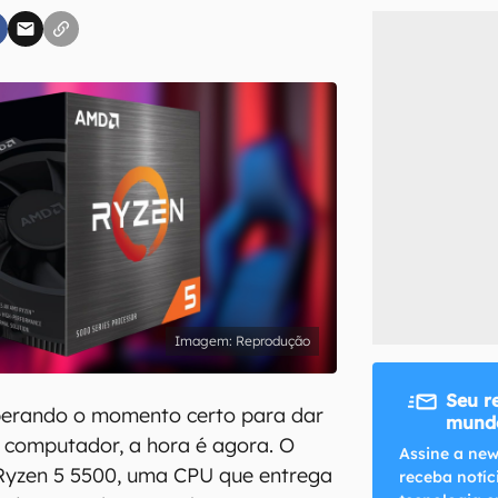
inscreva-se
li, aceito e concordo com os
Termos de Uso e Política de Privacidade do Ca
Reprodução
Seu r
perando o momento certo para dar
mundo
 computador, a hora é agora. O
Assine a new
yzen 5 5500, uma CPU que entrega
receba notíc