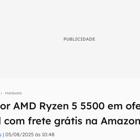
PUBLICIDADE
s
Hardware
or AMD Ryzen 5 5500 em ofe
umo inteligente do mundo tech!
l com frete grátis na Amazo
tter do Canaltech e receba notícias e reviews sobre tecnologia 
s
|
05/08/2025 às 10:48