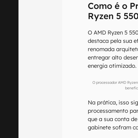
Como é o P
Ryzen 5 55
O AMD Ryzen 5 550
destaca pela sua e
renomada arquitetu
entregar alto de
energia otimizado.
O processador AMD Ryzen 
benefí
Na prática, isso si
processamento para
que a sua conta de
gabinete sofram co