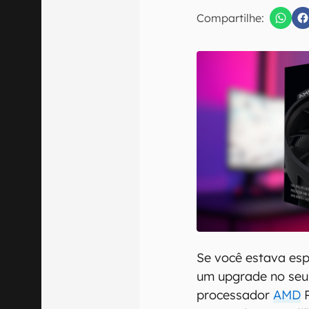
E-mail
Compartilhe:
Confirmo que 
Se você estava es
um upgrade no seu
processador
AMD
R