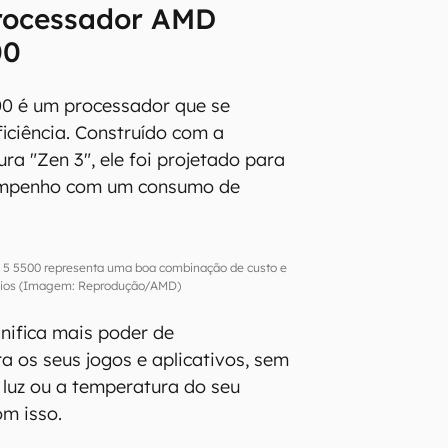
rocessador AMD
00
0 é um processador que se
ficiência. Construído com a
ra "Zen 3", ele foi projetado para
sempenho com um consumo de
5 5500 representa uma boa combinação de custo e
cios (Imagem: Reprodução/AMD)
gnifica mais poder de
 os seus jogos e aplicativos, sem
 luz ou a temperatura do seu
m isso.