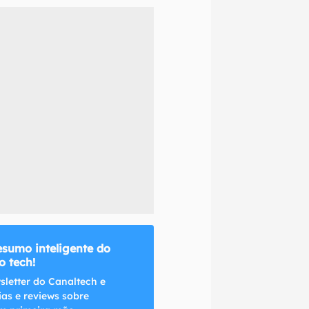
naltech.
esumo inteligente do
 tech!
sletter do Canaltech e
ias e reviews sobre