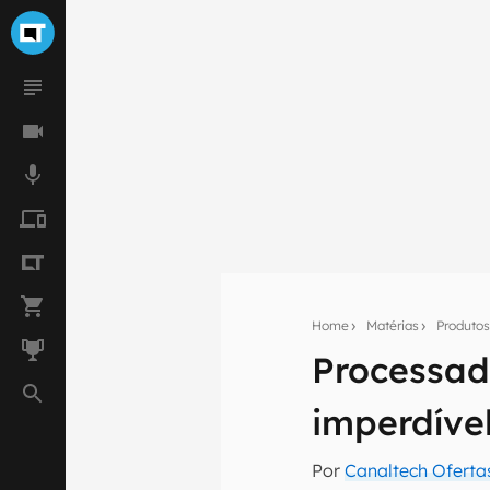
Home
Matérias
Produto
Processad
Seu res
imperdíve
Assine a newsle
mão.
Por
Canaltech Oferta