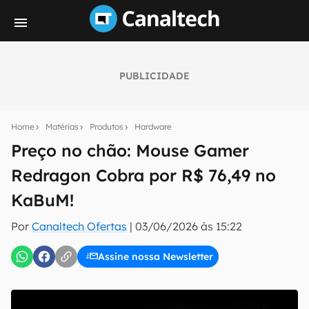
PUBLICIDADE
Seu resumo inteligente do mundo tech!
Assine a newsletter do Canaltech e receba
Home
Matérias
Produtos
Hardware
notícias e reviews sobre tecnologia em primeira
mão.
Preço no chão: Mouse Gamer
Redragon Cobra por R$ 76,49 no
E-mail
KaBuM!
Por
Canaltech Ofertas
|
03/06/2026 às 15:22
inscreva-se
Assine nossa Newsletter
Confirmo que li, aceito e concordo com os
Termos de
Uso e Política de Privacidade do Canaltech.