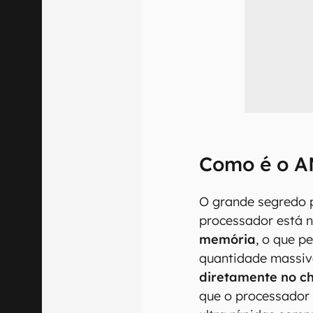
Como é o A
O grande segredo p
processador está 
memória
, o que p
quantidade massi
diretamente no c
que o processador