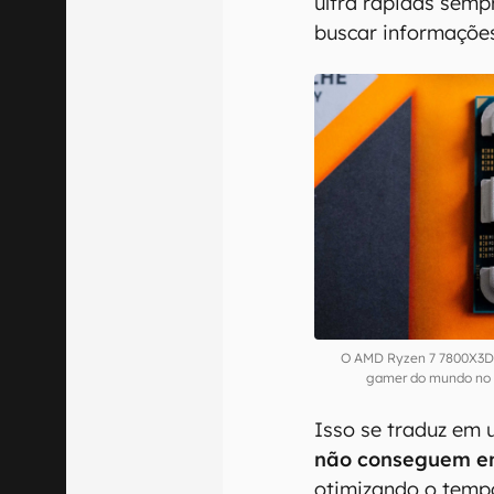
ultra rápidas semp
buscar informaçõe
O AMD Ryzen 7 7800X3D 
gamer do mundo no
Isso se traduz em
não conseguem
e
otimizando o temp