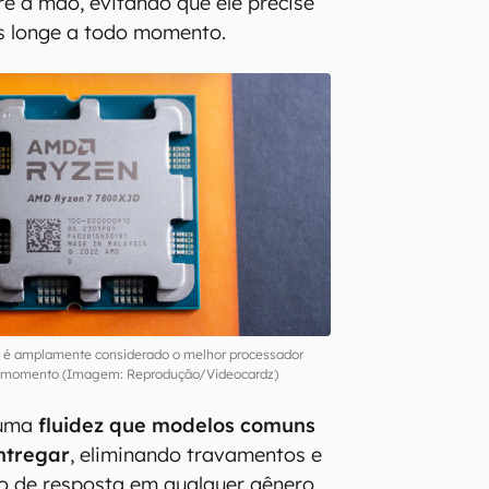
re à mão, evitando que ele precise
s longe a todo momento.
é amplamente considerado o melhor processador
 momento (Imagem: Reprodução/Videocardz)
 uma
fluidez que modelos comuns
ntregar
, eliminando travamentos e
o de resposta em qualquer gênero