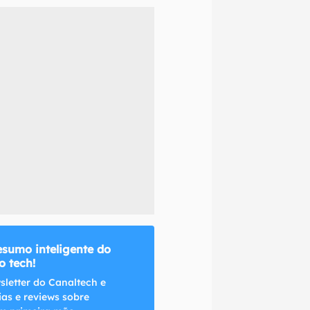
naltech.
esumo inteligente do
 tech!
sletter do Canaltech e
ias e reviews sobre