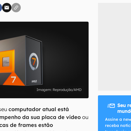
inscreva-se
li, aceito e concordo com os
Termos de Uso e Política de Privacidade do Ca
Reprodução/AMD
Seu r
 seu
computador atual está
mundo
mpenho da sua placa de vídeo
ou
Assine a new
cas de frames estão
receba notíc