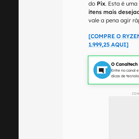
do
Pix
. Esta é uma
itens mais desej
vale a pena agir r
[COMPRE O RYZEN
1.999,25 AQUI]
O Canaltech
Entre no canal 
dicas de tecnol
CON