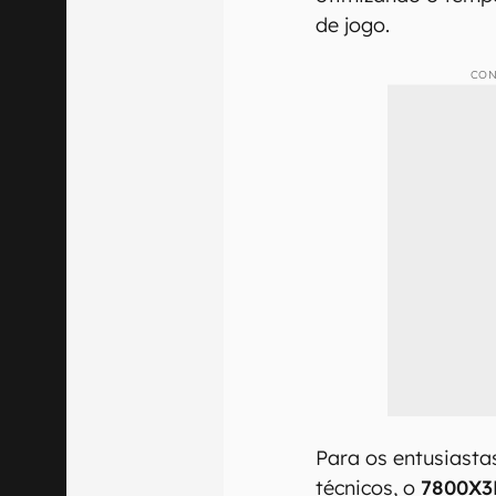
de jogo.
CON
Para os entusiasta
técnicos, o
7800X