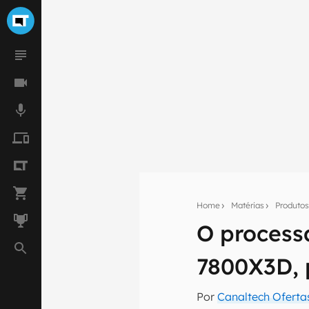
Home
Matérias
Produto
O process
Seu res
7800X3D, 
Assine a newsle
mão.
Por
Canaltech Oferta