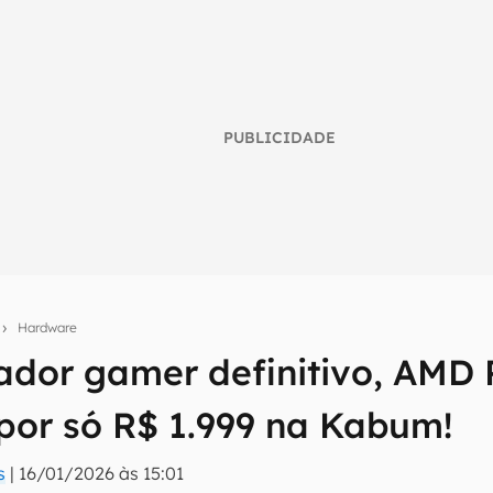
PUBLICIDADE
s
Hardware
ador gamer definitivo, AMD 
umo inteligente do mundo tech!
por só R$ 1.999 na Kabum!
tter do Canaltech e receba notícias e reviews sobre tecnologia 
s
|
16/01/2026 às 15:01