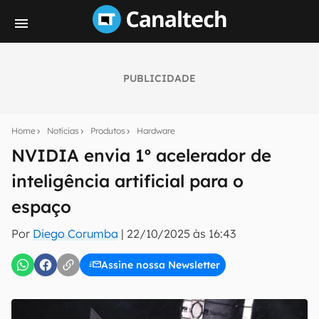
PUBLICIDADE
Seu resumo inteligente do mundo tech!
Assine a newsletter do Canaltech e receba
Home
Notícias
Produtos
Hardware
notícias e reviews sobre tecnologia em primeira
mão.
NVIDIA envia 1º acelerador de
inteligência artificial para o
E-mail
espaço
Por
Diego Corumba
|
22/10/2025 às 16:43
inscreva-se
Assine nossa Newsletter
Confirmo que li, aceito e concordo com os
Termos de
Uso e Política de Privacidade do Canaltech.