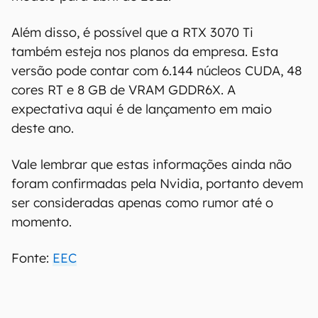
00:00
/
04:07
A expectativa é de que a RTX 3080 Ti conte com
12 GB de VRAM GDDR6X, 10.240 núcleos CUDA e
80 núcleos RT. Segundo outros rumores recentes,
a Nvidia estaria planejando o lançamento deste
modelo para abril de 2021.
Além disso, é possível que a RTX 3070 Ti
também esteja nos planos da empresa. Esta
versão pode contar com 6.144 núcleos CUDA, 48
cores RT e 8 GB de VRAM GDDR6X. A
expectativa aqui é de lançamento em maio
deste ano.