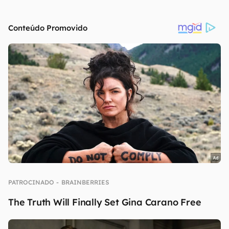
Vale lembrar que estas informações ainda não
foram confirmadas pela Nvidia, portanto devem
ser consideradas apenas como rumor até o
momento.
Fonte:
EEC