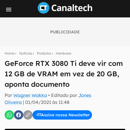
PUBLICIDADE
Seu resumo inteligente do mundo tech!
Assine a newsletter do Canaltech e receba
Home
Notícias
Produtos
Hardware
notícias e reviews sobre tecnologia em primeira
mão.
GeForce RTX 3080 Ti deve vir com
12 GB de VRAM em vez de 20 GB,
E-mail
aponta documento
Por
Wagner Wakka
• Editado por
Jones
inscreva-se
Oliveira
|
01/04/2021 às 11:48
Assine nossa Newsletter
Confirmo que li, aceito e concordo com os
Termos de
Uso e Política de Privacidade do Canaltech.