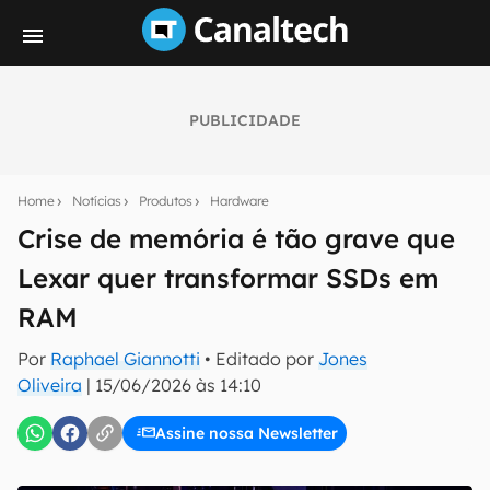
PUBLICIDADE
Seu resumo inteligente do mundo tech!
Assine a newsletter do Canaltech e receba
Home
Notícias
Produtos
Hardware
notícias e reviews sobre tecnologia em primeira
mão.
Crise de memória é tão grave que
Lexar quer transformar SSDs em
E-mail
RAM
Por
Raphael Giannotti
• Editado por
Jones
inscreva-se
Oliveira
|
15/06/2026 às 14:10
Assine nossa Newsletter
Confirmo que li, aceito e concordo com os
Termos de
Uso e Política de Privacidade do Canaltech.