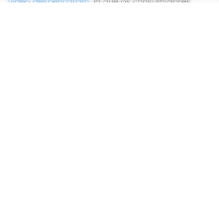
vídeo despencaram
, já que os consumidores
desistiram de montar novos PCs. O mercado de
placas-mãe, por exemplo, encolheu mais de 25%.
CONTINUA APÓS A PUBLICIDADE
continuar lendo