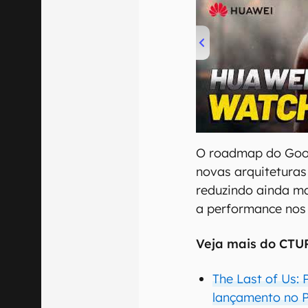
00:00
/
04:51
O roadmap do Goog
novas arquiteturas 
reduzindo ainda ma
a performance nos
Veja mais do CTU
The Last of Us:
lançamento no 