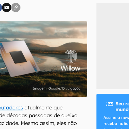
inscreva-se
li, aceito e concordo com os
Termos de Uso e Política de Privacidade do Ca
Google/Divulgação
Seu r
putadores
atualmente que
mundo
 de décadas passadas de queixo
Assine a new
acidade. Mesmo assim, eles não
receba notíc