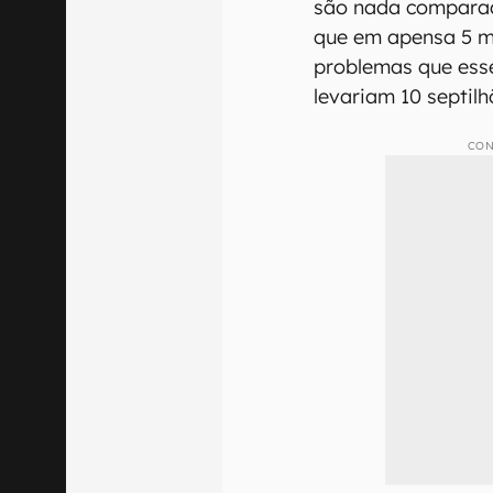
são nada comparad
que em apensa 5 m
problemas que ess
levariam 10 septilh
CON