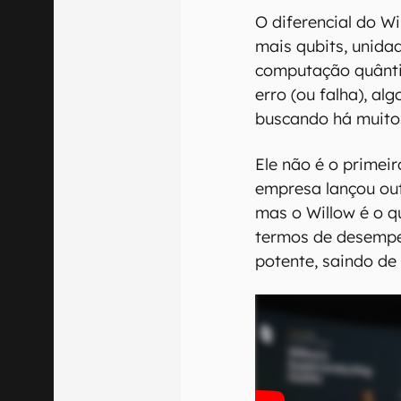
O diferencial do W
mais qubits, unid
computação quânti
erro (ou falha), al
buscando há muito
Ele não é o primei
empresa lançou out
mas o Willow é o 
termos de desempe
potente, saindo de