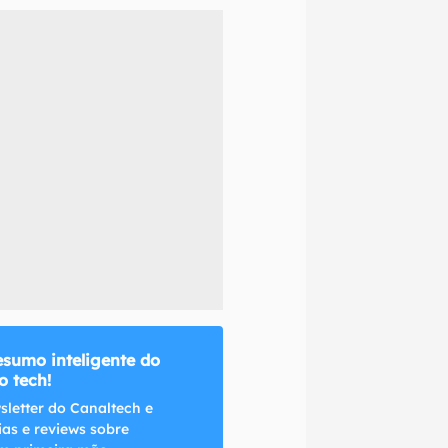
naltech.
esumo inteligente do
 tech!
sletter do Canaltech e
ias e reviews sobre