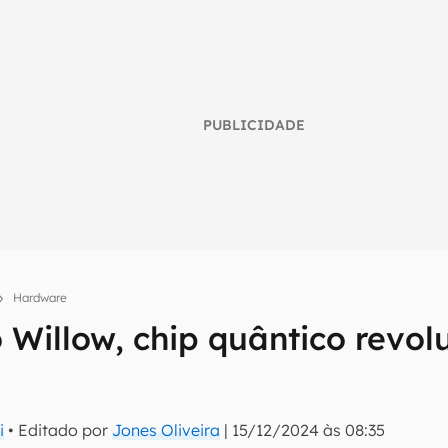
PUBLICIDADE
Hardware
Willow, chip quântico revol
umo inteligente do mundo tech!
tter do Canaltech e receba notícias e reviews sobre tecnologia 
i
• Editado por
Jones Oliveira
|
15/12/2024 às 08:35