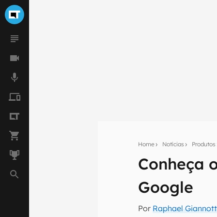
Home
Notícias
Produtos
Conheça o 
Seu res
Google
Assine a newsle
mão.
Por
Raphael Giannott
E-mail