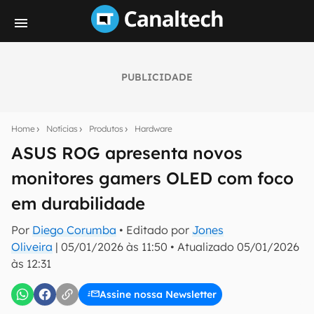
PUBLICIDADE
Seu resumo inteligente do mundo tech!
Assine a newsletter do Canaltech e receba
Home
Notícias
Produtos
Hardware
notícias e reviews sobre tecnologia em primeira
mão.
ASUS ROG apresenta novos
monitores gamers OLED com foco
E-mail
em durabilidade
Por
Diego Corumba
• Editado por
Jones
inscreva-se
Oliveira
|
05/01/2026 às 11:50
•
Atualizado
05/01/2026
às 12:31
Confirmo que li, aceito e concordo com os
Termos de
Uso e Política de Privacidade do Canaltech.
Assine nossa Newsletter