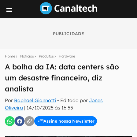
PUBLICIDADE
Seu resumo inteligente do mundo tech!
Assine a newsletter do Canaltech e receba
Home
Notícias
Produtos
Hardware
notícias e reviews sobre tecnologia em primeira
mão.
A bolha da IA: data centers são
um desastre financeiro, diz
E-mail
analista
Por
Raphael Giannotti
• Editado por
Jones
inscreva-se
Oliveira
|
14/10/2025 às 16:55
Assine nossa Newsletter
Confirmo que li, aceito e concordo com os
Termos de
Uso e Política de Privacidade do Canaltech.