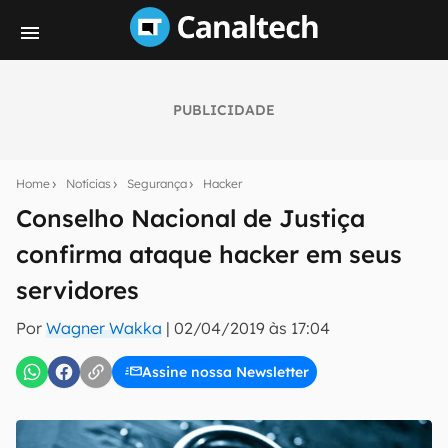
PUBLICIDADE
Seu resumo inteligente do mundo tech!
Assine a newsletter do Canaltech e receba
Home
Notícias
Segurança
Hacker
notícias e reviews sobre tecnologia em primeira
mão.
Conselho Nacional de Justiça
confirma ataque hacker em seus
E-mail
servidores
Por
Wagner Wakka
|
02/04/2019 às 17:04
inscreva-se
Assine nossa Newsletter
Confirmo que li, aceito e concordo com os
Termos de
Uso e Política de Privacidade do Canaltech.