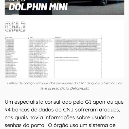
00:00
/
04:07
Linhas de código vazadas dos servidores do CNJ às quais o Defcon Lab
teve acesso (Foto: DefconLab)
Um especialista consultado pelo G1 apontou que
94 bancos de dados do CNJ sofreram ataques,
nos quais havia informações sobre usuário e
senhas do portal. O órgão usa um sistema de