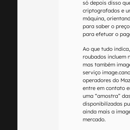
só depois disso q
criptografados e u
máquina, orientand
para saber o preço
para efetuar o pa
Ao que tudo indica
roubados incluem n
mas também image
serviço image.cano
operadores do Maz
entre em contato em
uma “amostra” das
disponibilizadas p
ainda mais a imag
mercado.