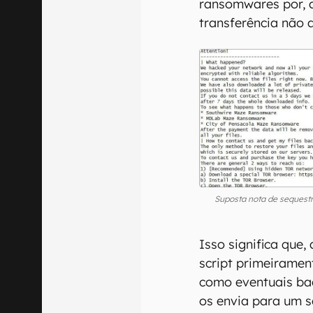
ransomwares por, a
transferência não 
Suposta nota de sequest
Isso significa que,
script primeirament
como eventuais bac
os envia para um s