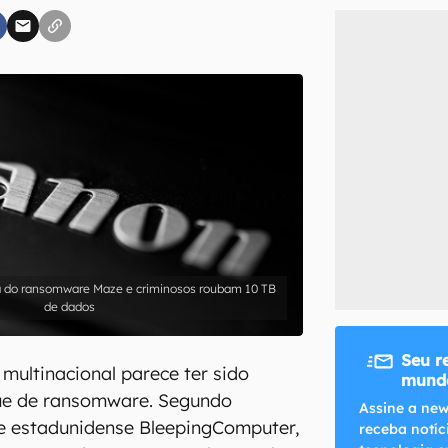
inscreva-se
li, aceito e concordo com os
Termos de Uso e Política de Privacidade do Ca
a do ransomware Maze e criminosos roubam 10 TB
de dados
Seu r
ultinacional parece ter sido
mundo
ue de ransomware. Segundo
Assine a new
te estadunidense BleepingComputer,
receba notíc