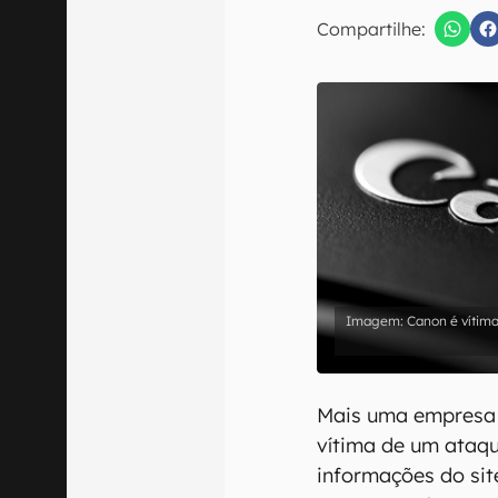
E-mail
Compartilhe:
Confirmo que 
Canon é vítim
Mais uma empresa m
vítima de um ataq
informações do si