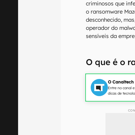
criminosos que in
o ransomware Maze
desconhecido, mas
operador do malwa
sensíveis da empre
O que é o 
O Canaltech
Entre no canal 
dicas de tecnol
CON