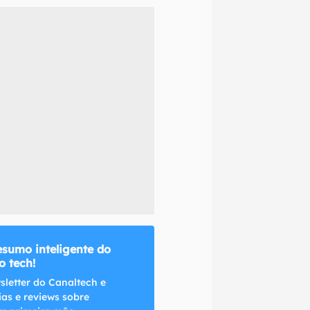
naltech.
esumo inteligente do
 tech!
sletter do Canaltech e
ias e reviews sobre