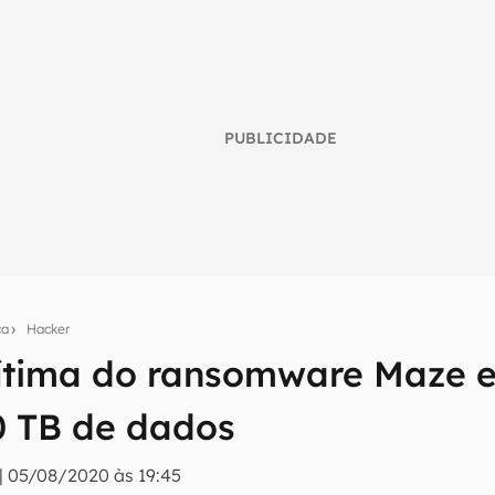
PUBLICIDADE
ça
Hacker
ítima do ransomware Maze e
umo inteligente do mundo tech!
 TB de dados
tter do Canaltech e receba notícias e reviews sobre tecnologia 
|
05/08/2020 às 19:45