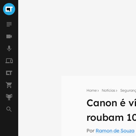
Home
Notícias
Seguran
Canon é v
Seu res
roubam 10
Assine a newsle
mão.
Por
Ramon de Souza