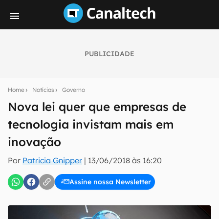
PUBLICIDADE
Seu resumo inteligente do mundo tech!
Assine a newsletter do Canaltech e receba
Home
Notícias
Governo
notícias e reviews sobre tecnologia em primeira
mão.
Nova lei quer que empresas de
tecnologia invistam mais em
E-mail
inovação
Por
Patricia Gnipper
|
13/06/2018 às 16:20
inscreva-se
Assine nossa Newsletter
Confirmo que li, aceito e concordo com os
Termos de
Uso e Política de Privacidade do Canaltech.