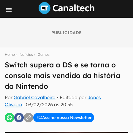
PUBLICIDADE
Seu resumo inteligente do mundo tech!
Assine a newsletter do Canaltech e receba
Home
Notícias
Games
notícias e reviews sobre tecnologia em primeira
mão.
Switch supera o DS e se torna o
console mais vendido da história
E-mail
da Nintendo
Por
Gabriel Cavalheiro
• Editado por
Jones
inscreva-se
Oliveira
|
03/02/2026 às 20:55
Assine nossa Newsletter
Confirmo que li, aceito e concordo com os
Termos de
Uso e Política de Privacidade do Canaltech.