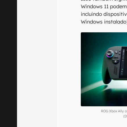
Windows 11 podem 
incluindo disposit
Windows instalado
ROG Xbox Ally o
(D