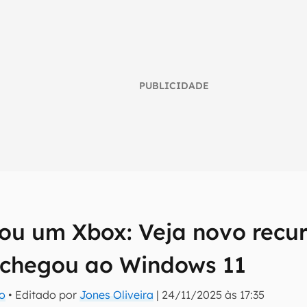
PUBLICIDADE
rou um Xbox: Veja novo recur
umo inteligente do mundo tech!
tter do Canaltech e receba notícias e reviews sobre tecnologia 
 chegou ao Windows 11
ro
• Editado por
Jones Oliveira
|
24/11/2025 às 17:35