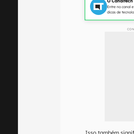
O Canaltech
Entre no canal 
dicas de tecnol
CON
Isso também signif