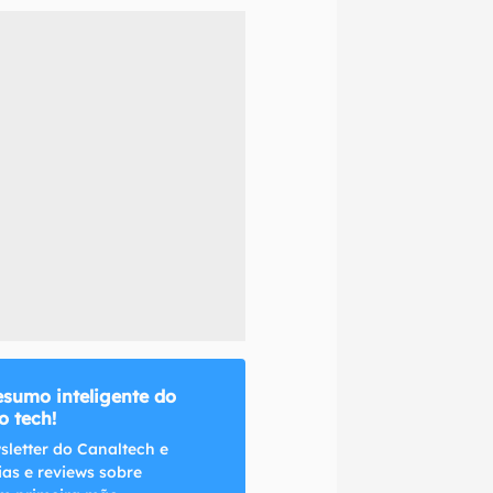
naltech.
esumo inteligente do
 tech!
sletter do Canaltech e
ias e reviews sobre