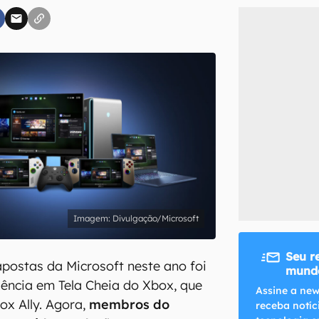
inscreva-se
li, aceito e concordo com os
Termos de Uso e Política de Privacidade do Ca
Divulgação/Microsoft
Seu r
postas da Microsoft neste ano foi
mundo
iência em Tela Cheia do Xbox, que
Assine a new
x Ally. Agora,
membros do
receba notíc