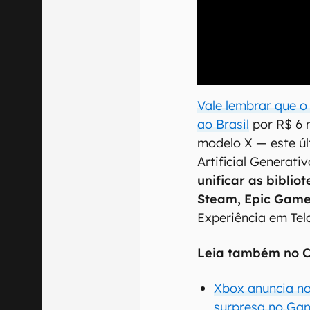
00:00
/
20:46
Vale lembrar que o
ao Brasil
por R$ 6 m
modelo X — este úl
Artificial Generati
unificar as biblio
Steam, Epic Game
Experiência em Tel
Leia também no C
Xbox anuncia no
surpresa no Ga