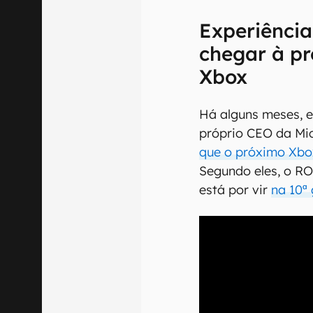
Experiência
chegar à p
Xbox
Há alguns meses, 
próprio CEO da Mic
que o próximo Xbo
Segundo eles, o RO
está por vir
na 10ª