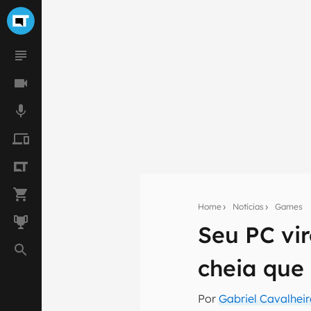
Home
Notícias
Games
Seu PC vi
Seu res
Assine a newsle
cheia que
mão.
Por
Gabriel Cavalhei
E-mail