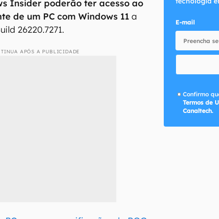
tecnologia e
 Insider poderão ter acesso ao
nte de um PC com Windows 11
a
E-mail
uild 26220.7271.
TINUA APÓS A PUBLICIDADE
Confirmo que
Termos de U
Canaltech.