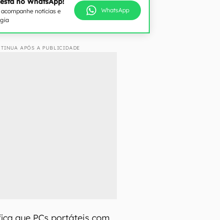
 está no WhatsApp!
WhatsApp
e acompanhe notícias e
ogia
TINUA APÓS A PUBLICIDADE
ica que PCs portáteis com