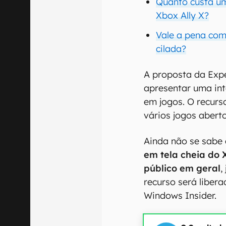
Quanto custa u
Xbox Ally X?
Vale a pena com
cilada?
A proposta da Expe
apresentar uma int
em jogos. O recurs
vários jogos aberto
Ainda não se sabe
em tela cheia do 
público em geral
,
recurso será liber
Windows Insider.