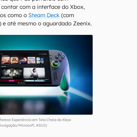
contar com a interface do Xbox,
ivos como o
Steam Deck
(com
) e até mesmo o aguardado Zeenix.
ferece Experiência em Tela Cheia do Xbox
ivulgação/Microsoft, ASUS)