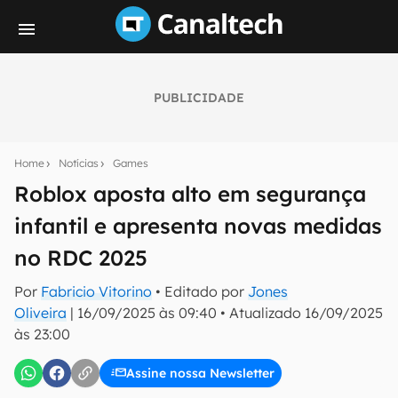
PUBLICIDADE
Seu resumo inteligente do mundo tech!
Assine a newsletter do Canaltech e receba
Home
Notícias
Games
notícias e reviews sobre tecnologia em primeira
mão.
Roblox aposta alto em segurança
infantil e apresenta novas medidas
E-mail
no RDC 2025
Por
Fabricio Vitorino
• Editado por
Jones
inscreva-se
Oliveira
|
16/09/2025 às 09:40
•
Atualizado
16/09/2025
às 23:00
Confirmo que li, aceito e concordo com os
Termos de
Uso e Política de Privacidade do Canaltech.
Assine nossa Newsletter