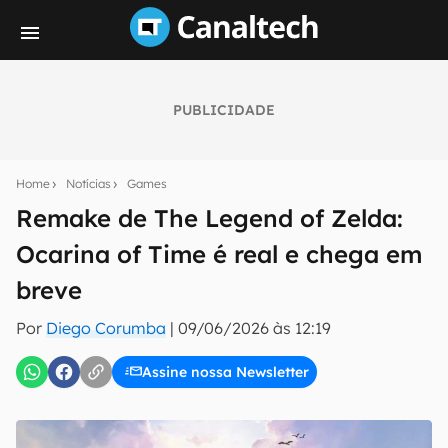
PUBLICIDADE
Seu resumo inteligente do mundo tech!
Assine a newsletter do Canaltech e receba
Home
Notícias
Games
notícias e reviews sobre tecnologia em primeira
mão.
Remake de The Legend of Zelda:
Ocarina of Time é real e chega em
E-mail
breve
Por
Diego Corumba
|
09/06/2026 às 12:19
inscreva-se
Assine nossa Newsletter
Confirmo que li, aceito e concordo com os
Termos de
Uso e Política de Privacidade do Canaltech.