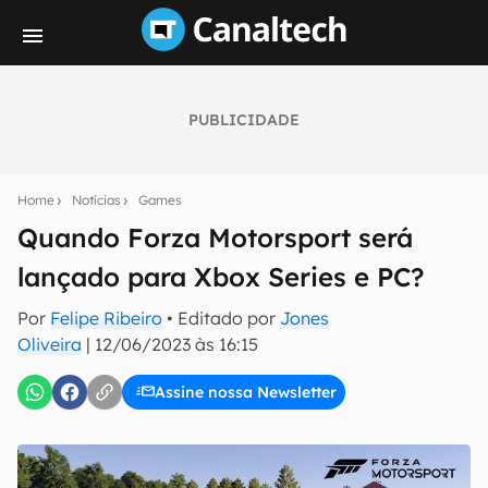
PUBLICIDADE
Seu resumo inteligente do mundo tech!
Assine a newsletter do Canaltech e receba
Home
Notícias
Games
notícias e reviews sobre tecnologia em primeira
mão.
Quando Forza Motorsport será
lançado para Xbox Series e PC?
E-mail
Por
Felipe Ribeiro
• Editado por
Jones
Oliveira
|
12/06/2023 às 16:15
inscreva-se
Assine nossa Newsletter
Confirmo que li, aceito e concordo com os
Termos de
Uso e Política de Privacidade do Canaltech.